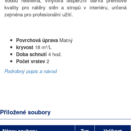
Vodou ředitelná, vinylová disperzní barva prémiové
kvality pro nátěry stěn a stropů v interiéru, určená
zejména pro profesionální užití.
Matný
Povrchová úprava
18 m²/L
kryvost
4 hod.
Doba schnutí
2
Počet vrstev
Podrobný popis a návod
Přiložené soubory
Název souboru
Typ
Velikost