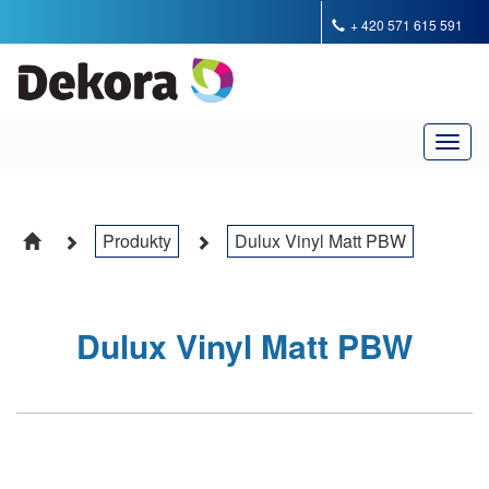
+ 420 571 615 591
Toggl
naviga
Produkty
Dulux Vinyl Matt PBW
Dulux Vinyl Matt PBW